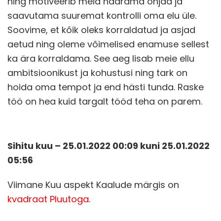
ning motiveerib meid haarama ohjad ja
saavutama suuremat kontrolli oma elu üle.
Soovime, et kõik oleks korraldatud ja asjad
aetud ning oleme võimelised enamuse sellest
ka ära korraldama. See aeg lisab meie ellu
ambitsioonikust ja kohustusi ning tark on
hoida oma tempot ja end hästi tunda. Raske
töö on hea kuid targalt tööd teha on parem.
Sihitu kuu – 25.01.2022 00:09 kuni 25.01.2022
05:56
Viimane Kuu aspekt Kaalude märgis on
kvadraat Pluutoga
.