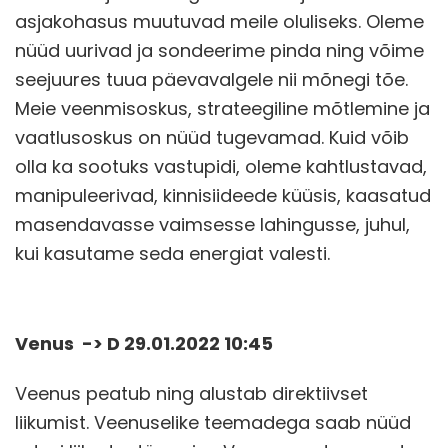
asjakohasus muutuvad meile oluliseks. Oleme
nüüd uurivad ja sondeerime pinda ning võime
seejuures tuua päevavalgele nii mõnegi tõe.
Meie veenmisoskus, strateegiline mõtlemine ja
vaatlusoskus on nüüd tugevamad. Kuid võib
olla ka sootuks vastupidi, oleme kahtlustavad,
manipuleerivad, kinnisiideede küüsis, kaasatud
masendavasse vaimsesse lahingusse, juhul,
kui kasutame seda energiat valesti.
Venus -> D 29.01.2022 10:45
Veenus peatub ning alustab direktiivset
liikumist. Veenuselike teemadega saab nüüd