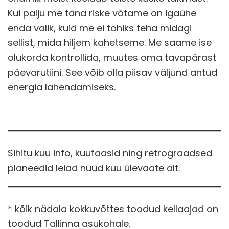
Kui palju me täna riske võtame on igaühe
enda valik, kuid me ei tohiks teha midagi
sellist, mida hiljem kahetseme. Me saame ise
olukorda kontrollida, muutes oma tavapärast
päevarutiini. See võib olla piisav väljund antud
energia lahendamiseks.
Sihitu kuu info, kuufaasid ning retrograadsed
planeedid leiad nüüd kuu ülevaate alt.
* kõik nädala kokkuvõttes toodud kellaajad on
toodud Tallinna asukohale.