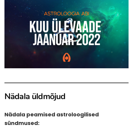
Nädala üldmõjud
Nädala peamised astroloogilised
sündmused: