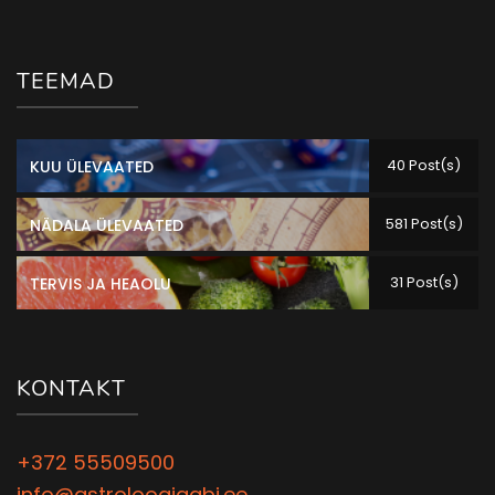
TEEMAD
40 Post(s)
KUU ÜLEVAATED
581 Post(s)
NÄDALA ÜLEVAATED
31 Post(s)
TERVIS JA HEAOLU
KONTAKT
+372 55509500
info@astroloogiaabi.ee