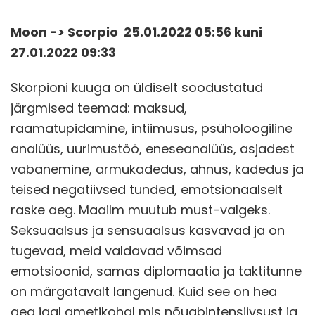
Moon -> Scorpio 25.01.2022 05:56 kuni
27.01.2022 09:33
Skorpioni kuuga on üldiselt soodustatud
järgmised teemad: maksud,
raamatupidamine, intiimusus, psüholoogiline
analüüs, uurimustöö, eneseanalüüs, asjadest
vabanemine, armukadedus, ahnus, kadedus ja
teised negatiivsed tunded, emotsionaalselt
raske aeg. Maailm muutub must-valgeks.
Seksuaalsus ja sensuaalsus kasvavad ja on
tugevad, meid valdavad võimsad
emotsioonid, samas diplomaatia ja taktitunne
on märgatavalt langenud. Kuid see on hea
aeg igal ametikohal mis nõuabintensiivsust ja