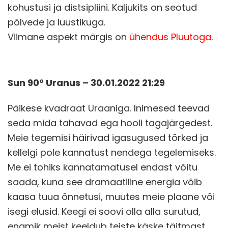
kohustusi ja distsipliini. Kaljukits on seotud
põlvede ja luustikuga.
Viimane aspekt märgis on
ühendus Pluutoga
.
Sun 90° Uranus – 30.01.2022 21:29
Päikese kvadraat Uraaniga. Inimesed teevad
seda mida tahavad ega hooli tagajärgedest.
Meie tegemisi häirivad igasugused tõrked ja
kellelgi pole kannatust nendega tegelemiseks.
Me ei tohiks kannatamatusel endast võitu
saada, kuna see dramaatiline energia võib
kaasa tuua õnnetusi, muutes meie plaane või
isegi elusid. Keegi ei soovi olla alla surutud,
enamik meist keeldub teiste käske täitmast.