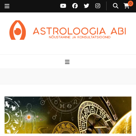
0
Astroloogia Abi
Broneeri astroloogiline konsultatsioon Karini juurde. Sünnikaardi
tõlgendused, aasta ülevaated, sünniaja täpsustamine ja
personaalne nõustamine.