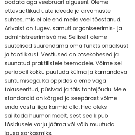
oodata aga veebruari alguseni. Oleme
ettevaatlikud uute ideede ja arvamuste
suhtes, mis ei ole end meile veel tõestanud.
Ärivaist on tugev, samuti organiseerimis- ja
administreerimisvõime. Selliselt oleme
suutelised suurendama oma funktsionaalsust
ja tootlikkust. Vestlused on otsekohesed ja
suunatud praktilistele teemadele. Võime sel
perioodil kokku puutuda külma ja kamandava
suhtumisega. Ka õppides oleme väga
fokuseeritud, püsivad ja täis tahtejõudu. Meie
standardid on kõrged ja seepärast võime
enda vastu liiga karmid olla. Hea oleks
säilitada huumorimeelt, sest see kipub
tõsidusele varju jääma või võib muutuda
lausa sarkasmiks.