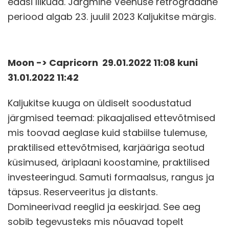
edasi liikuda. Järgmine Veenuse retrograadne
periood algab 23. juulil 2023 Kaljukitse märgis.
Moon -> Capricorn 29.01.2022 11:08 kuni
31.01.2022 11:42
Kaljukitse kuuga on üldiselt soodustatud
järgmised teemad: pikaajalised ettevõtmised
mis toovad aeglase kuid stabiilse tulemuse,
praktilised ettevõtmised, karjääriga seotud
küsimused, äriplaani koostamine, praktilised
investeeringud. Samuti formaalsus, rangus ja
täpsus. Reserveeritus ja distants.
Domineerivad reeglid ja eeskirjad. See aeg
sobib tegevusteks mis nõuavad topelt