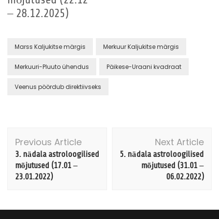
– 28.12.2025)
Marss Kaljukitse märgis
Merkuur Kaljukitse märgis
Merkuuri-Pluuto ühendus
Päikese-Uraani kvadraat
Veenus pöördub direktiivseks
Post
Previous Article
Next Article
Navigation
3. nädala astroloogilised
5. nädala astroloogilised
mõjutused (17.01 –
mõjutused (31.01 –
23.01.2022)
06.02.2022)