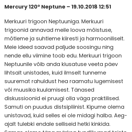
Mercury 120° Neptune – 19.10.2018 12:51
Merkuuri trigoon Neptuuniga. Merkuuri
trigoonid annavad meile loova mõistuse,
mõtleme ja suhtleme kiiresti ja harmooniliselt.
Meie ideed saavad paljude soosingu ning
nende ellu viimine toob edu. Merkuuri trigoon
Neptuunile võib anda kiusatuse veeta päev
lihtsalt unistades, kuid ilmselt tunneme
suuremat rahuldust hea raamatu lugemisest
või muusika kuulamisest. Tänased
diskussioonid ei pruugi olla väga praktilised.
Samuti on puudus distsipliinist. Kipume olema
unistavad, kuid selles ei ole midagi halba. Aeg-
ajalt tulebki endale selliseid hetki kinkida.