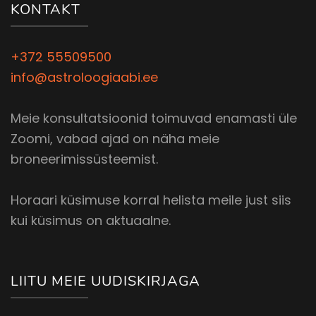
KONTAKT
+372 55509500
info@astroloogiaabi.ee
Meie konsultatsioonid toimuvad enamasti üle
Zoomi, vabad ajad on näha meie
broneerimissüsteemist.
Horaari küsimuse korral helista meile just siis
kui küsimus on aktuaalne.
LIITU MEIE UUDISKIRJAGA