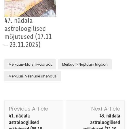
47. nädala
astroloogilised
mõjutused (17.11
– 23.11.2025)
Merkuuri-Marsi kvadraat
Merkuuri-Neptuuni trigoon
Merkuuri-Veenuse ühendus
Post
Previous Article
Next Article
Navigation
41. nädala
43. nädala
astroloogilised
astroloogilised