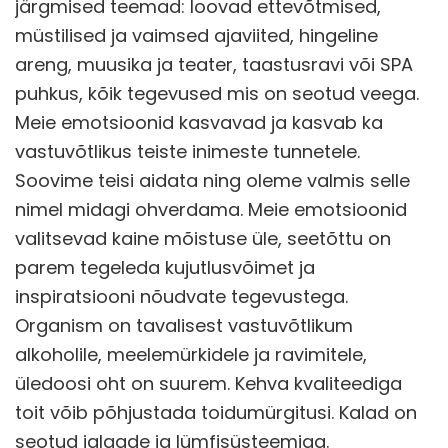
järgmised teemad: loovad ettevõtmised,
müstilised ja vaimsed ajaviited, hingeline
areng, muusika ja teater, taastusravi või SPA
puhkus, kõik tegevused mis on seotud veega.
Meie emotsioonid kasvavad ja kasvab ka
vastuvõtlikus teiste inimeste tunnetele.
Soovime teisi aidata ning oleme valmis selle
nimel midagi ohverdama. Meie emotsioonid
valitsevad kaine mõistuse üle, seetõttu on
parem tegeleda kujutlusvõimet ja
inspiratsiooni nõudvate tegevustega.
Organism on tavalisest vastuvõtlikum
alkoholile, meelemürkidele ja ravimitele,
üledoosi oht on suurem. Kehva kvaliteediga
toit võib põhjustada toidumürgitusi. Kalad on
seotud jalgade ja lümfisüsteemiga.