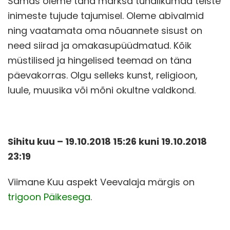
Samas oleme täna märksa tundlikumad teiste
inimeste tujude tajumisel. Oleme abivalmid
ning vaatamata oma nõuannete sisust on
need siirad ja omakasupüüdmatud. Kõik
müstilised ja hingelised teemad on täna
päevakorras. Olgu selleks kunst, religioon,
luule, muusika või mõni okultne valdkond.
Sihitu kuu – 19.10.2018 15:26 kuni 19.10.2018
23:19
Viimane Kuu aspekt Veevalaja märgis on
trigoon Päikesega
.