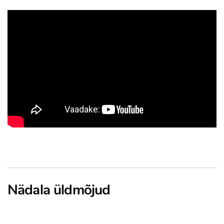
Nädala üldmõjud