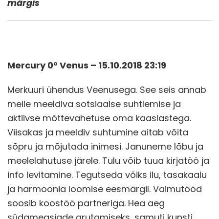
märgis
Mercury 0° Venus – 15.10.2018 23:19
Merkuuri ühendus Veenusega. See seis annab
meile meeldiva sotsiaalse suhtlemise ja
aktiivse mõttevahetuse oma kaaslastega.
Viisakas ja meeldiv suhtumine aitab võita
sõpru ja mõjutada inimesi. Januneme lõbu ja
meelelahutuse järele. Tulu võib tuua kirjatöö ja
info levitamine. Tegutseda võiks ilu, tasakaalu
ja harmoonia loomise eesmärgil. Vaimutööd
soosib koostöö partneriga. Hea aeg
südameasjade arutamiseks, samuti kunsti