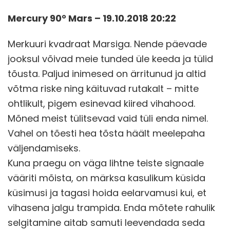
Mercury 90° Mars – 19.10.2018 20:22
Merkuuri kvadraat Marsiga. Nende päevade
jooksul võivad meie tunded üle keeda ja tülid
tõusta. Paljud inimesed on ärritunud ja altid
võtma riske ning käituvad rutakalt – mitte
ohtlikult, pigem esinevad kiired vihahood.
Mõned meist tülitsevad vaid tüli enda nimel.
Vahel on tõesti hea tõsta häält meelepaha
väljendamiseks.
Kuna praegu on väga lihtne teiste signaale
vääriti mõista, on märksa kasulikum küsida
küsimusi ja tagasi hoida eelarvamusi kui, et
vihasena jalgu trampida. Enda mõtete rahulik
selgitamine aitab samuti leevendada seda