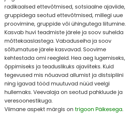
radikaalsed ettevõtmised, sotsiaalne ajaviide,
gruppidega seotud ettevõtmised, millegi uue
proovimine, gruppide või ühingutega liitumine.
Kasvab huvi teadmiste järele ja soov suhelda
mõttekaaslastega. Vabaduseiha ja soov
sõltumatuse järele kasvavad. Soovime
kehtestada omi reegleid. Hea aeg lugemiseks,
õppimiseks ja teaduslikuks ajaviiteks. Kuid
tegevused mis nõuavad allumist ja distsipliini
ning igavad tööd muutuvad nüüd veelgi
hullemaks. Veevalaja on seotud pahkluude ja
veresoonestikuga.
Viimane aspekt märgis on
trigoon Päikesega
.