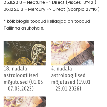
25.11.2018 – Neptune -> Direct (Pisces 13°42′)
06.12.2018 – Mercury -> Direct (Scorpio 27°16′)
* kõik blogis toodud kellaajad on toodud
Tallinna asukohale.
18. nädala
4. nädala
astroloogilised
astroloogilised
mõjutused (01.05
mõjutused (19.01
– 07.05.2023)
– 25.01.2026)