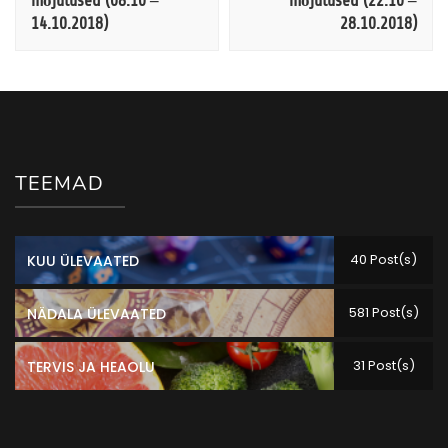
mõjutused (08.10 –
mõjutused (22.10 –
14.10.2018)
28.10.2018)
TEEMAD
40 Post(s)
KUU ÜLEVAATED
581 Post(s)
NÄDALA ÜLEVAATED
31 Post(s)
TERVIS JA HEAOLU