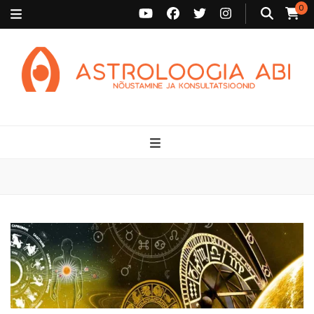
0
Astroloogia Abi
Broneeri astroloogiline konsultatsioon Karini juurde. Sünnikaardi
tõlgendused, aasta ülevaated, sünniaja täpsustamine ja
personaalne nõustamine.