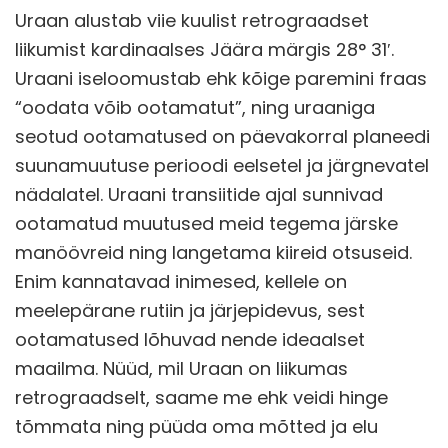
Uraan alustab viie kuulist retrograadset
liikumist kardinaalses Jäära märgis 28° 31′.
Uraani iseloomustab ehk kõige paremini fraas
“oodata võib ootamatut”, ning uraaniga
seotud ootamatused on päevakorral planeedi
suunamuutuse perioodi eelsetel ja järgnevatel
nädalatel. Uraani transiitide ajal sunnivad
ootamatud muutused meid tegema järske
manöövreid ning langetama kiireid otsuseid.
Enim kannatavad inimesed, kellele on
meelepärane rutiin ja järjepidevus, sest
ootamatused lõhuvad nende ideaalset
maailma. Nüüd, mil Uraan on liikumas
retrograadselt, saame me ehk veidi hinge
tõmmata ning püüda oma mõtted ja elu