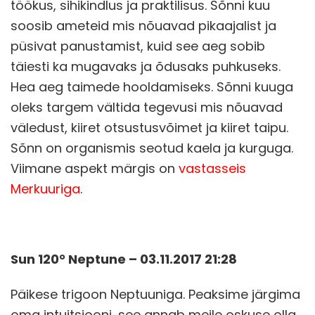
töökus, sihikindlus ja praktilisus. Sõnni kuu
soosib ameteid mis nõuavad pikaajalist ja
püsivat panustamist, kuid see aeg sobib
täiesti ka mugavaks ja õdusaks puhkuseks.
Hea aeg taimede hooldamiseks. Sõnni kuuga
oleks targem vältida tegevusi mis nõuavad
väledust, kiiret otsustusvõimet ja kiiret taipu.
Sõnn on organismis seotud kaela ja kurguga.
Viimane aspekt märgis on
vastasseis
Merkuuriga
.
Sun 120° Neptune – 03.11.2017 21:28
Päikese trigoon Neptuuniga. Peaksime järgima
oma intuitsiooni, see annab meile oskuse olla