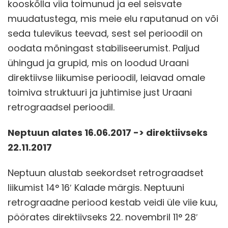
kooskõlla viia toimunud ja eel seisvate
muudatustega, mis meie elu raputanud on või
seda tulevikus teevad, sest sel perioodil on
oodata mõningast stabiliseerumist. Paljud
ühingud ja grupid, mis on loodud Uraani
direktiivse liikumise perioodil, leiavad omale
toimiva struktuuri ja juhtimise just Uraani
retrograadsel perioodil.
Neptuun alates 16.06.2017 -> direktiivseks
22.11.2017
Neptuun alustab seekordset retrograadset
liikumist 14° 16′ Kalade märgis. Neptuuni
retrograadne periood kestab veidi üle viie kuu,
pöörates direktiivseks 22. novembril 11° 28′