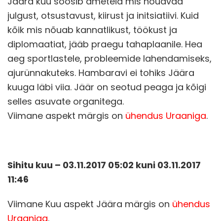
Jäära kuu soosib ameteid mis nõuavad
julgust, otsustavust, kiirust ja initsiatiivi. Kuid
kõik mis nõuab kannatlikust, töökust ja
diplomaatiat, jääb praegu tahaplaanile. Hea
aeg sportlastele, probleemide lahendamiseks,
ajurünnakuteks. Hambaravi ei tohiks Jäära
kuuga läbi viia. Jäär on seotud peaga ja kõigi
selles asuvate organitega.
Viimane aspekt märgis on
ühendus Uraaniga
.
Sihitu kuu – 03.11.2017 05:02 kuni 03.11.2017
11:46
Viimane Kuu aspekt Jäära märgis on
ühendus
Uraaniga
.