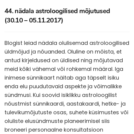
44. nädala astroloogilised mõjutused
(30.10 – 05.11.2017)
Blogist leiad nädala olulisemad astroloogilised
üldmõjud ja nõuanded. Oluline on mõista, et
antud kirjeldused on üldised ning mõjutavad
meid kõiki vähemal või rohkemal määral. Iga
inimese sünnikaart näitab aga täpselt isiku
enda elu puudutavaid aspekte ja võimalikke
sündmusi. Kui soovid isiklikku astroloogilist
nõustmist sünnikaardi, aastakaardi, hetke- ja
tulevikumõjutuste osas, suhete küsimustes või
oluliste elusündmuste planeerimisel siis
broneeri personaalne konsultatsioon