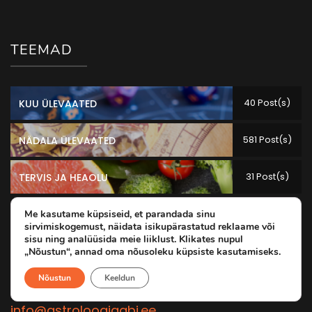
TEEMAD
40 Post(s)
KUU ÜLEVAATED
581 Post(s)
NÄDALA ÜLEVAATED
31 Post(s)
TERVIS JA HEAOLU
Me kasutame küpsiseid, et parandada sinu
sirvimiskogemust, näidata isikupärastatud reklaame või
sisu ning analüüsida meie liiklust. Klikates nupul
KONTAKT
„Nõustun“, annad oma nõusoleku küpsiste kasutamiseks.
Nõustun
Keeldun
+372 55509500
info@astroloogiaabi.ee