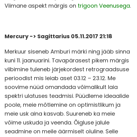
Viimane aspekt märgis on
trigoon Veenusega
.
Mercury -> Sagittarius 05.11.2017 21:18
Merkuur siseneb Amburi märki ning jääb sinna
kuni 11. jaanuarini. Tavapärasest pikem märgis
viibimine tuleneb järjekordest retrograadsuse
perioodist mis leiab aset 03.12 – 23.12. Me
soovime nüüd omandada võimalikult laia
spektri ulatuses teadmisi. Püüdleme ideaalide
poole, meie mõtlemine on optimistlikum ja
meie usk aina kasvab. Suureneb ka meie
võime uskuda ja veenda. Õigluse jalule
seadmine on meile äärmiselt oluline. Selle