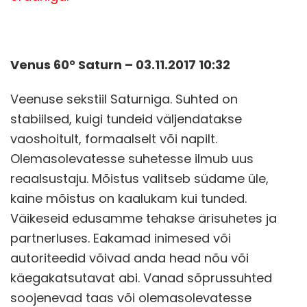
Venus 60° Saturn – 03.11.2017 10:32
Veenuse sekstiil Saturniga. Suhted on
stabiilsed, kuigi tundeid väljendatakse
vaoshoitult, formaalselt või napilt.
Olemasolevatesse suhetesse ilmub uus
reaalsustaju. Mõistus valitseb südame üle,
kaine mõistus on kaalukam kui tunded.
Väikeseid edusamme tehakse ärisuhetes ja
partnerluses. Eakamad inimesed või
autoriteedid võivad anda head nõu või
käegakatsutavat abi. Vanad sõprussuhted
soojenevad taas või olemasolevatesse