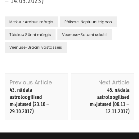
– 14.05.2023)
Merkuur Amburi märgis
Päikese-Neptuuni trigoon
Täiskuu Sõnni märgis
Veenuse-Saturni sekstiil
Veenuse-Uraani vastasseis
Post
Previous Article
Next Article
Navigation
43. nädala
45. nädala
astroloogilised
astroloogilised
mõjutused (23.10 –
mõjutused (06.11 –
29.10.2017)
12.11.2017)