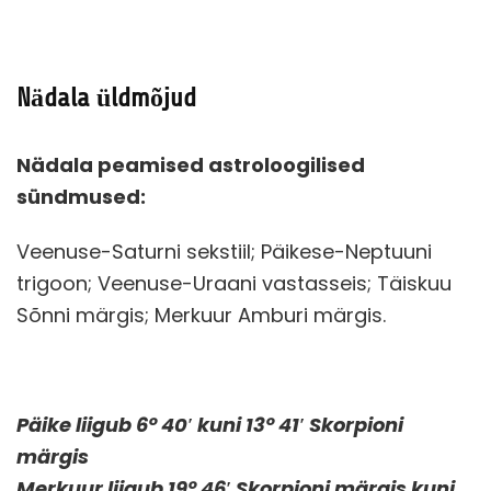
Nädala üldmõjud
Nädala peamised astroloogilised
sündmused:
Veenuse-Saturni sekstiil; Päikese-Neptuuni
trigoon; Veenuse-Uraani vastasseis; Täiskuu
Sõnni märgis; Merkuur Amburi märgis.
Päike liigub 6° 40′ kuni 13° 41′ Skorpioni
märgis
Merkuur liigub 19° 46′ Skorpioni märgis kuni