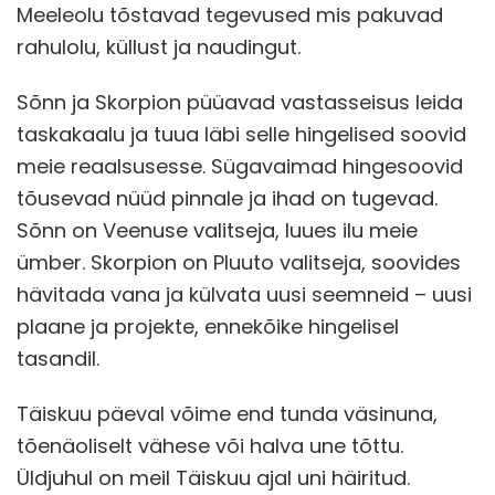
Meeleolu tõstavad tegevused mis pakuvad
rahulolu, küllust ja naudingut.
Sõnn ja Skorpion püüavad vastasseisus leida
taskakaalu ja tuua läbi selle hingelised soovid
meie reaalsusesse. Sügavaimad hingesoovid
tõusevad nüüd pinnale ja ihad on tugevad.
Sõnn on Veenuse valitseja, luues ilu meie
ümber. Skorpion on Pluuto valitseja, soovides
hävitada vana ja külvata uusi seemneid – uusi
plaane ja projekte, ennekõike hingelisel
tasandil.
Täiskuu päeval võime end tunda väsinuna,
tõenäoliselt vähese või halva une tõttu.
Üldjuhul on meil Täiskuu ajal uni häiritud.