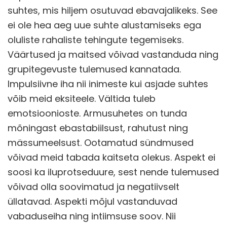
suhtes, mis hiljem osutuvad ebavajalikeks. See
ei ole hea aeg uue suhte alustamiseks ega
oluliste rahaliste tehingute tegemiseks.
Väärtused ja maitsed võivad vastanduda ning
grupitegevuste tulemused kannatada.
Impulsiivne iha nii inimeste kui asjade suhtes
võib meid eksiteele. Vältida tuleb
emotsioonioste. Armusuhetes on tunda
mõningast ebastabiilsust, rahutust ning
mässumeelsust. Ootamatud sündmused
võivad meid tabada kaitseta olekus. Aspekt ei
soosi ka iluprotseduure, sest nende tulemused
võivad olla soovimatud ja negatiivselt
üllatavad. Aspekti mõjul vastanduvad
vabaduseiha ning intiimsuse soov. Nii