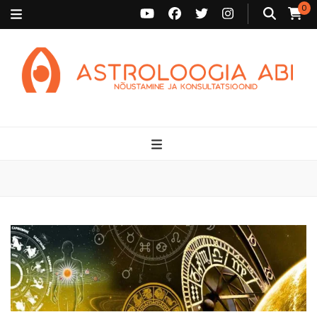
0
Astroloogia Abi
Broneeri astroloogiline konsultatsioon Karini juurde. Sünnikaardi
tõlgendused, aasta ülevaated, sünniaja täpsustamine ja
personaalne nõustamine.