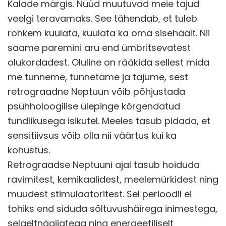
Kalade märgis. Nüüd muutuvad meie tajud
veelgi teravamaks. See tähendab, et tuleb
rohkem kuulata, kuulata ka oma sisehäält. Nii
saame paremini aru end ümbritsevatest
olukordadest. Oluline on rääkida sellest mida
me tunneme, tunnetame ja tajume, sest
retrograadne Neptuun võib põhjustada
psühholoogilise ülepinge kõrgendatud
tundlikusega isikutel. Meeles tasub pidada, et
sensitiivsus võib olla nii väärtus kui ka
kohustus.
Retrograadse Neptuuni ajal tasub hoiduda
ravimitest, kemikaalidest, meelemürkidest ning
muudest stimulaatoritest. Sel perioodil ei
tohiks end siduda sõltuvushäirega inimestega,
selgeltnägijatega ning energeetiliselt