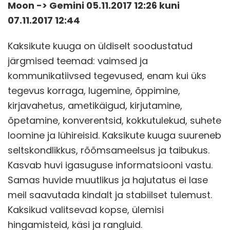
Moon -> Gemini 05.11.2017 12:26 kuni
07.11.2017 12:44
Kaksikute kuuga on üldiselt soodustatud
järgmised teemad: vaimsed ja
kommunikatiivsed tegevused, enam kui üks
tegevus korraga, lugemine, õppimine,
kirjavahetus, ametikäigud, kirjutamine,
õpetamine, konverentsid, kokkutulekud, suhete
loomine ja lühireisid. Kaksikute kuuga suureneb
seltskondlikkus, rõõmsameelsus ja taibukus.
Kasvab huvi igasuguse informatsiooni vastu.
Samas huvide muutlikus ja hajutatus ei lase
meil saavutada kindalt ja stabiilset tulemust.
Kaksikud valitsevad kopse, ülemisi
hingamisteid, käsi ja rangluid.