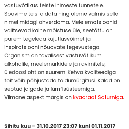
vastuvõtlikus teiste inimeste tunnetele.
Soovime teisi aidata ning oleme valmis selle
nimel midagi ohverdama. Meie emotsioonid
valitsevad kaine mõistuse üle, seetõttu on
parem tegeleda kujutlusvõimet ja
inspiratsiooni nõudvate tegevustega.
Organism on tavalisest vastuvõtlikum
alkoholile, meelemürkidele ja ravimitele,
üledoosi oht on suurem. Kehva kvaliteediga
toit võib põhjustada toidumürgitusi. Kalad on
seotud jalgade ja lümfisüsteemiga.
Viimane aspekt märgis on
kvadraat Saturniga
.
Sihitu kuu – 31.10.2017 23:07 kuni 01.11.2017