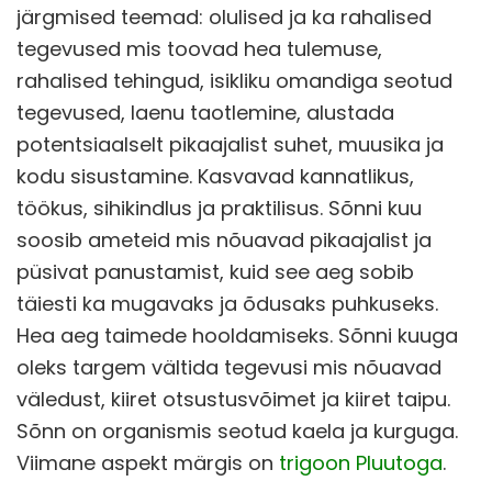
järgmised teemad: olulised ja ka rahalised
tegevused mis toovad hea tulemuse,
rahalised tehingud, isikliku omandiga seotud
tegevused, laenu taotlemine, alustada
potentsiaalselt pikaajalist suhet, muusika ja
kodu sisustamine. Kasvavad kannatlikus,
töökus, sihikindlus ja praktilisus. Sõnni kuu
soosib ameteid mis nõuavad pikaajalist ja
püsivat panustamist, kuid see aeg sobib
täiesti ka mugavaks ja õdusaks puhkuseks.
Hea aeg taimede hooldamiseks. Sõnni kuuga
oleks targem vältida tegevusi mis nõuavad
väledust, kiiret otsustusvõimet ja kiiret taipu.
Sõnn on organismis seotud kaela ja kurguga.
Viimane aspekt märgis on
trigoon Pluutoga
.