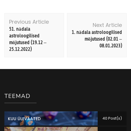
Post
Previous Article
Navigation
Next Article
51. nädala
1. nädala astroloogilised
astroloogilised
mõjutused (02.01 –
mõjutused (19.12 –
08.01.2023)
25.12.2022)
TEEMAD
40 Post(s)
KUU ÜLEVAATED