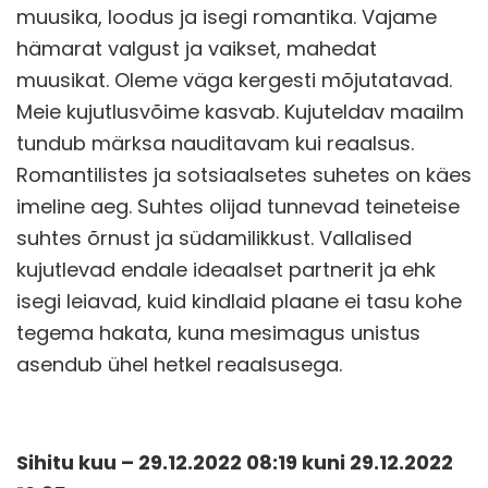
muusika, loodus ja isegi romantika. Vajame
hämarat valgust ja vaikset, mahedat
muusikat. Oleme väga kergesti mõjutatavad.
Meie kujutlusvõime kasvab. Kujuteldav maailm
tundub märksa nauditavam kui reaalsus.
Romantilistes ja sotsiaalsetes suhetes on käes
imeline aeg. Suhtes olijad tunnevad teineteise
suhtes õrnust ja südamilikkust. Vallalised
kujutlevad endale ideaalset partnerit ja ehk
isegi leiavad, kuid kindlaid plaane ei tasu kohe
tegema hakata, kuna mesimagus unistus
asendub ühel hetkel reaalsusega.
Sihitu kuu – 29.12.2022 08:19 kuni 29.12.2022