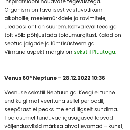
inspiratsiooni nõudvate tegevustega.
Organism on tavalisest vastuvõtlikum
alkoholile, meelemürkidele ja ravimitele,
üledoosi oht on suurem. Kehva kvaliteediga
toit võib põhjustada toidumürgitusi. Kalad on
seotud jalgade ja lümfisüsteemiga.
Viimane aspekt märgis on
sekstiil Pluutoga
.
Venus 60° Neptune – 28.12.2022 10:36
Veenuse sekstiil Neptuuniga. Keegi ei tunne
end kuigi motiveerituna sellel perioodil,
seepärast ei peaks me end liigselt sundima.
Töö asemel tunduvad igasugused loovad
väljendusviisid märksa ahvatlevamad – kunst,