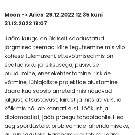
Moon -> Aries 29.12.2022 12:35 kuni
31.12.2022 19:07
Jäära kuuga on üldiselt soodustatud
järgmised teemad: kiire tegutsemine mis viib
kohese tulemuseni, ettevõtmised mis on
seotud isiku ja isiksusega, püsivuse
puudumine, enesekehtestamine, riskide
võtmine, lühiajaliste projektide alustamine.
Jäära kuu soosib ameteid mis nõuavad
julgust, otsustavust, kiirust ja initsiatiivi. Kuid
kõik mis nõuab kannatlikust, töökust ja
diplomaatiat, jääb praegu tahaplaanile. Hea
aeg sportlastele, probleemide lahendamiseks,
ajurünnakuteks. Hambaravi ei tohiks Jäära