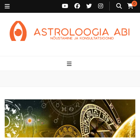
0
Astroloogia Abi
Broneeri astroloogiline konsultatsioon Karini juurde. Sünnikaardi
tõlgendused, aasta ülevaated, sünniaja täpsustamine ja
personaalne nõustamine.