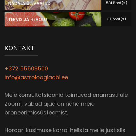
581 Post(s)
NÄDALA ÜLEVAATED
31 Post(s)
TERVIS JA HEAOLU
KONTAKT
+372 55509500
info@astroloogiaabi.ee
Meie konsultatsioonid toimuvad enamasti üle
Zoomi, vabad ajad on näha meie
broneerimissüsteemist.
Horaari küsimuse korral helista meile just siis