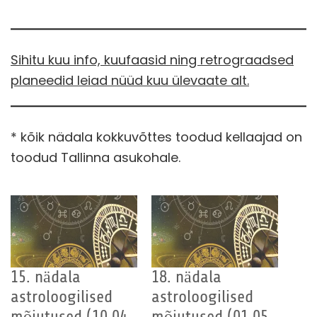
Sihitu kuu info, kuufaasid ning retrograadsed
planeedid leiad nüüd kuu ülevaate alt.
* kõik nädala kokkuvõttes toodud kellaajad on
toodud Tallinna asukohale.
15. nädala
18. nädala
astroloogilised
astroloogilised
mõjutused (10.04
mõjutused (01.05