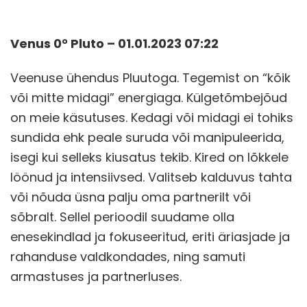
Venus 0° Pluto – 01.01.2023 07:22
Veenuse ühendus Pluutoga. Tegemist on “kõik
või mitte midagi” energiaga. Külgetõmbejõud
on meie käsutuses. Kedagi või midagi ei tohiks
sundida ehk peale suruda või manipuleerida,
isegi kui selleks kiusatus tekib. Kired on lõkkele
löönud ja intensiivsed. Valitseb kalduvus tahta
või nõuda üsna palju oma partnerilt või
sõbralt. Sellel perioodil suudame olla
enesekindlad ja fokuseeritud, eriti äriasjade ja
rahanduse valdkondades, ning samuti
armastuses ja partnerluses.