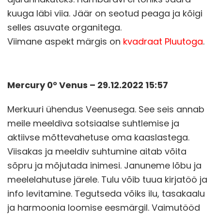
kuuga läbi viia. Jäär on seotud peaga ja kõigi
selles asuvate organitega.
Viimane aspekt märgis on
kvadraat Pluutoga
.
Mercury 0° Venus – 29.12.2022 15:57
Merkuuri ühendus Veenusega. See seis annab
meile meeldiva sotsiaalse suhtlemise ja
aktiivse mõttevahetuse oma kaaslastega.
Viisakas ja meeldiv suhtumine aitab võita
sõpru ja mõjutada inimesi. Januneme lõbu ja
meelelahutuse järele. Tulu võib tuua kirjatöö ja
info levitamine. Tegutseda võiks ilu, tasakaalu
ja harmoonia loomise eesmärgil. Vaimutööd