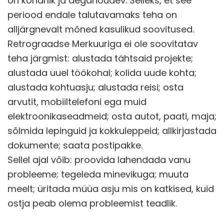
on konarlik ja aeganõudev. Selleks, et see
periood endale talutavamaks teha on
alljärgnevalt mõned kasulikud soovitused.
Retrograadse Merkuuriga ei ole soovitatav
teha järgmist: alustada tähtsaid projekte;
alustada uuel töökohal; kolida uude kohta;
alustada kohtuasju; alustada reisi; osta
arvutit, mobiiltelefoni ega muid
elektroonikaseadmeid; osta autot, paati, maja;
sõlmida lepinguid ja kokkuleppeid; allkirjastada
dokumente; saata postipakke.
Sellel ajal võib: proovida lahendada vanu
probleeme; tegeleda minevikuga; muuta
meelt; üritada müüa asju mis on katkised, kuid
ostja peab olema probleemist teadlik.