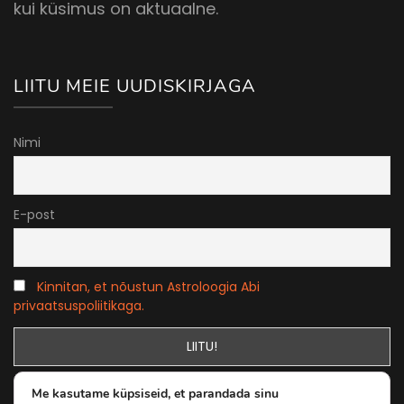
kui küsimus on aktuaalne.
LIITU MEIE UUDISKIRJAGA
Nimi
E-post
Kinnitan, et nõustun Astroloogia Abi
privaatsuspoliitikaga.
Me kasutame küpsiseid, et parandada sinu