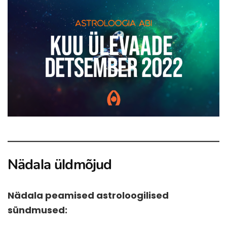
Nädala üldmõjud
Nädala peamised astroloogilised
sündmused: