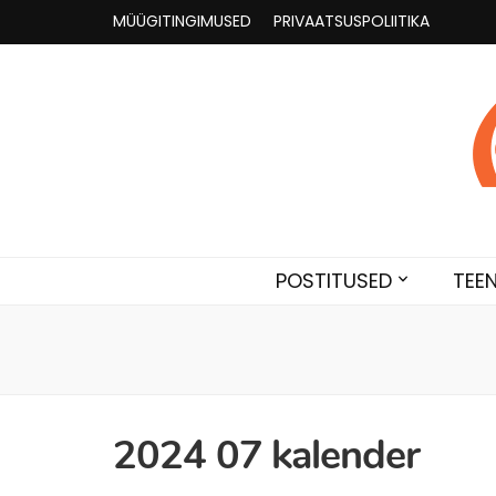
MÜÜGITINGIMUSED
PRIVAATSUSPOLIITIKA
Astroloogia 
Broneeri astroloogiline konsultatsioon Karini juur
POSTITUSED
TEE
2024 07 kalender