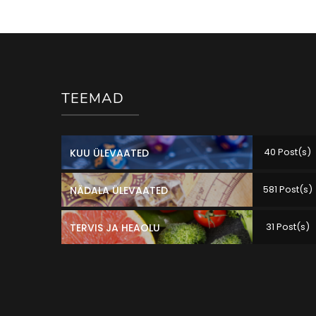
TEEMAD
40 Post(s)
KUU ÜLEVAATED
581 Post(s)
NÄDALA ÜLEVAATED
31 Post(s)
TERVIS JA HEAOLU