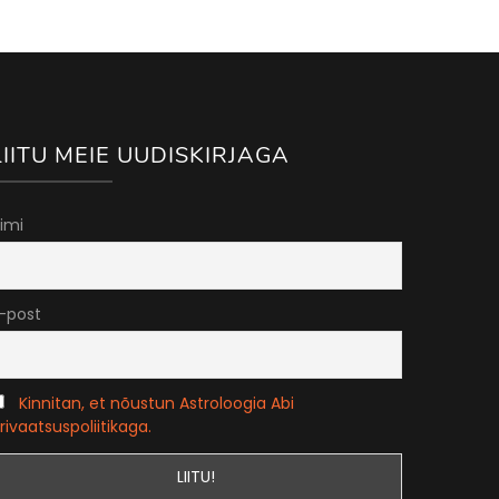
LIITU MEIE UUDISKIRJAGA
imi
-post
Kinnitan, et nõustun Astroloogia Abi
rivaatsuspoliitikaga.