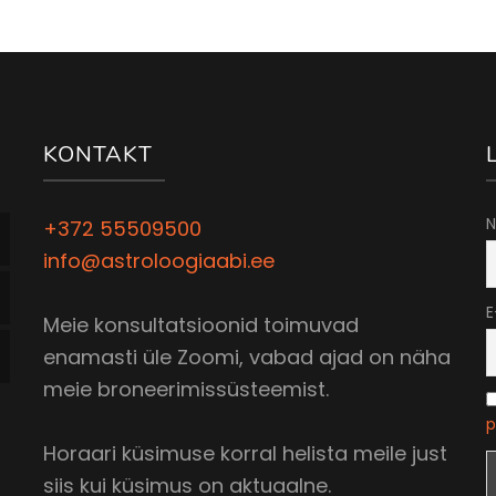
KONTAKT
N
+372 55509500
info@astroloogiaabi.ee
E
Meie konsultatsioonid toimuvad
enamasti üle Zoomi, vabad ajad on näha
meie broneerimissüsteemist.
p
Horaari küsimuse korral helista meile just
siis kui küsimus on aktuaalne.