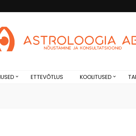
Abi
de. Sünnikaardi tõlgendused, aasta ülevaated, sünniaja täpsustami
NUSED
ETTEVÕTLUS
KOOLITUSED
TA