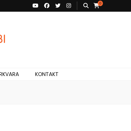
0
ne ja personaalne nõustamine.
RKVARA
KONTAKT