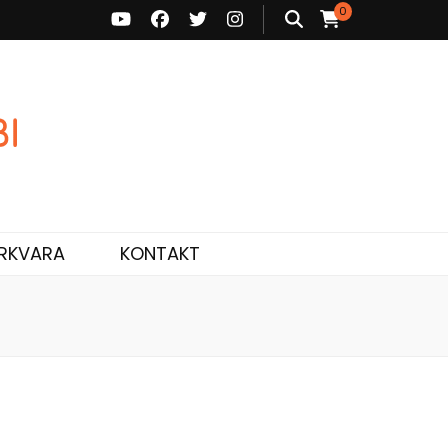
0
ne ja personaalne nõustamine.
RKVARA
KONTAKT