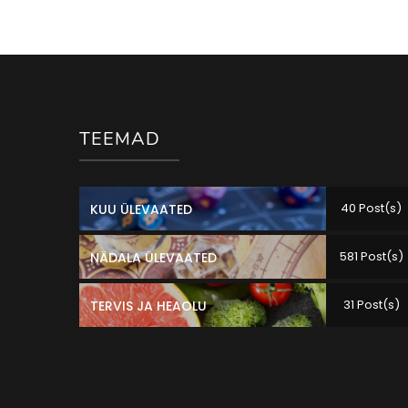
TEEMAD
40 Post(s)
KUU ÜLEVAATED
581 Post(s)
NÄDALA ÜLEVAATED
31 Post(s)
TERVIS JA HEAOLU