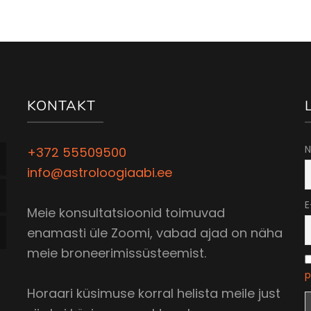
KONTAKT
N
+372 55509500
info@astroloogiaabi.ee
E
Meie konsultatsioonid toimuvad
enamasti üle Zoomi, vabad ajad on näha
meie broneerimissüsteemist.
p
Horaari küsimuse korral helista meile just