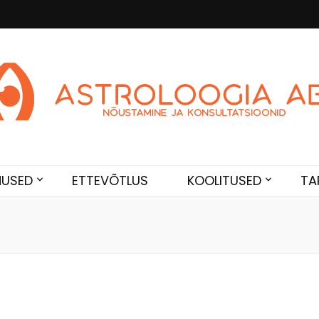
Abi
de. Sünnikaardi tõlgendused, aasta ülevaated, sünniaja täpsustami
NUSED
ETTEVÕTLUS
KOOLITUSED
TA