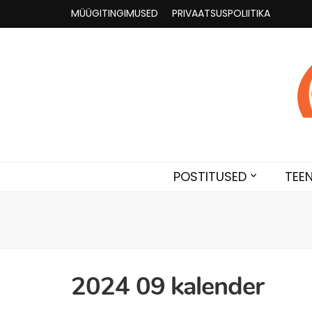
MÜÜGITINGIMUSED
PRIVAATSUSPOLIITIKA
Astroloogia 
Broneeri astroloogiline konsultatsioon Karini juur
POSTITUSED
TEE
2024 09 kalender