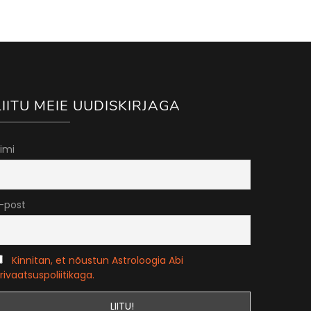
LIITU MEIE UUDISKIRJAGA
imi
-post
Kinnitan, et nõustun Astroloogia Abi
rivaatsuspoliitikaga.