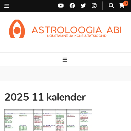
0
Astroloogia Abi
Broneeri astroloogiline konsultatsioon Karini juurde. Sünnikaardi
tõlgendused, aasta ülevaated, sünniaja täpsustamine ja
personaalne nõustamine.
2025 11 kalender