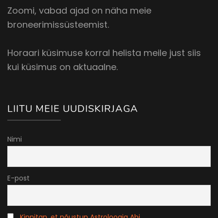
Zoomi, vabad ajad on näha meie
broneerimissüsteemist.
Horaari küsimuse korral helista meile just siis
kui küsimus on aktuaalne.
LIITU MEIE UUDISKIRJAGA
Nimi
E-post
Kinnitan, et nõustun Astroloogia Abi