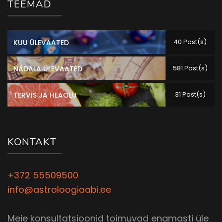
TEEMAD
40 Post(s)
KUU ÜLEVAATED
581 Post(s)
NÄDALA ÜLEVAATED
31 Post(s)
TERVIS JA HEAOLU
KONTAKT
+372 55509500
info@astroloogiaabi.ee
Meie konsultatsioonid toimuvad enamasti üle