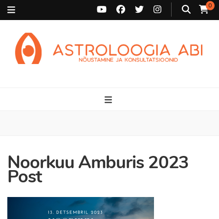
0
Astroloogia Abi
Broneeri astroloogiline konsultatsioon Karini juurde. Sünnikaardi
tõlgendused, aasta ülevaated, sünniaja täpsustamine ja
personaalne nõustamine.
Noorkuu Amburis 2023
Post