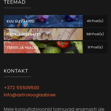
TEEMAD
40 Post(s)
KUU ÜLEVAATED
581 Post(s)
NÄDALA ÜLEVAATED
31 Post(s)
TERVIS JA HEAOLU
KONTAKT
+372 55509500
info@astroloogiaabi.ee
Meie konsultatsioonid toimuvad enamasti üle