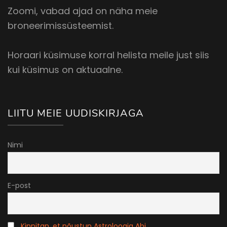
Zoomi, vabad ajad on näha meie
broneerimissüsteemist.
Horaari küsimuse korral helista meile just siis
kui küsimus on aktuaalne.
LIITU MEIE UUDISKIRJAGA
Nimi
E-post
Kinnitan, et nõustun Astroloogia Abi