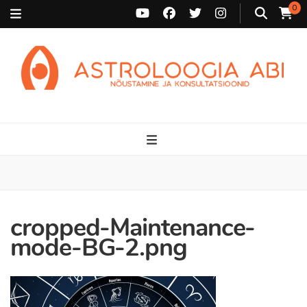
0
Astroloogia Abi
Broneeri astroloogiline konsultatsioon Karini juurde. Sünnikaardi
tõlgendused, aasta ülevaated, sünniaja täpsustamine ja
personaalne nõustamine.
cropped-Maintenance-
mode-BG-2.png