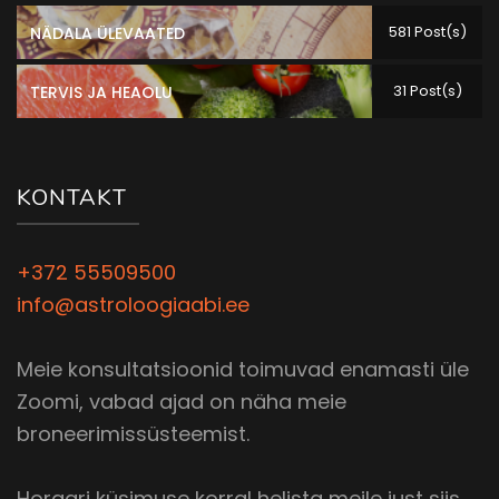
581 Post(s)
NÄDALA ÜLEVAATED
31 Post(s)
TERVIS JA HEAOLU
KONTAKT
+372 55509500
info@astroloogiaabi.ee
Meie konsultatsioonid toimuvad enamasti üle
Zoomi, vabad ajad on näha meie
broneerimissüsteemist.
Horaari küsimuse korral helista meile just siis