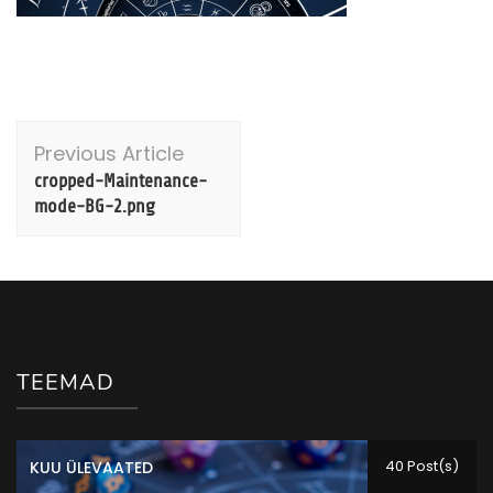
Post
Previous Article
Navigation
cropped-Maintenance-
mode-BG-2.png
TEEMAD
40 Post(s)
KUU ÜLEVAATED