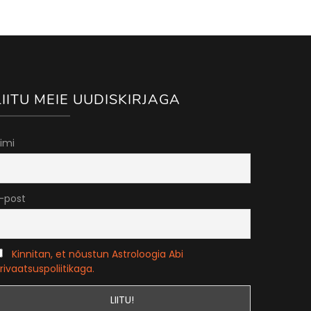
LIITU MEIE UUDISKIRJAGA
imi
-post
Kinnitan, et nõustun Astroloogia Abi
rivaatsuspoliitikaga.