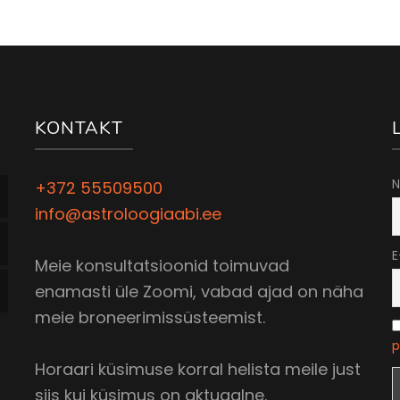
KONTAKT
N
+372 55509500
info@astroloogiaabi.ee
E
Meie konsultatsioonid toimuvad
enamasti üle Zoomi, vabad ajad on näha
meie broneerimissüsteemist.
p
Horaari küsimuse korral helista meile just
siis kui küsimus on aktuaalne.