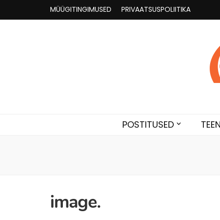
MÜÜGITINGIMUSED
PRIVAATSUSPOLIITIKA
Astroloogia 
Broneeri astroloogiline konsultatsioon Karini juur
POSTITUSED
TEE
image.