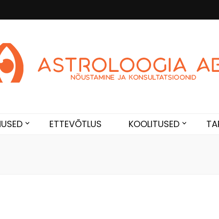
Abi
de. Sünnikaardi tõlgendused, aasta ülevaated, sünniaja täpsustami
NUSED
ETTEVÕTLUS
KOOLITUSED
TA