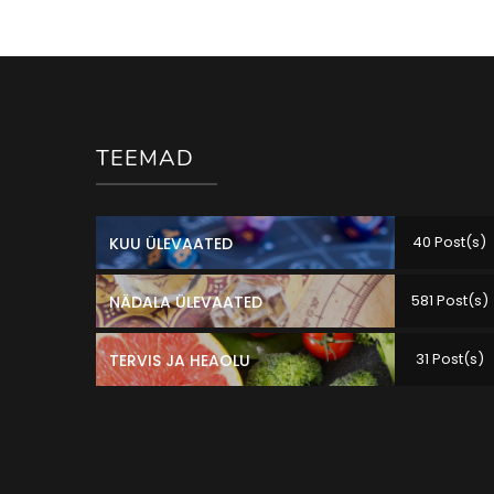
TEEMAD
40 Post(s)
KUU ÜLEVAATED
581 Post(s)
NÄDALA ÜLEVAATED
31 Post(s)
TERVIS JA HEAOLU