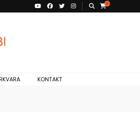
0
ne ja personaalne nõustamine.
RKVARA
KONTAKT