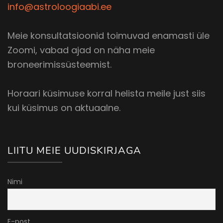
info@astroloogiaabi.ee
Meie konsultatsioonid toimuvad enamasti üle
Zoomi, vabad ajad on näha meie
broneerimissüsteemist.
Horaari küsimuse korral helista meile just siis
kui küsimus on aktuaalne.
LIITU MEIE UUDISKIRJAGA
Nimi
E-post