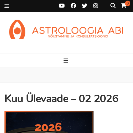
0
Astroloogia Abi
Broneeri astroloogiline konsultatsioon Karini juurde. Sünnikaardi
tõlgendused, aasta ülevaated, sünniaja täpsustamine ja
personaalne nõustamine.
Kuu Ülevaade – 02 2026