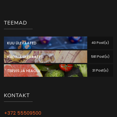
TEEMAD
40 Post(s)
KUU ÜLEVAATED
581 Post(s)
NÄDALA ÜLEVAATED
31 Post(s)
TERVIS JA HEAOLU
KONTAKT
+372 55509500