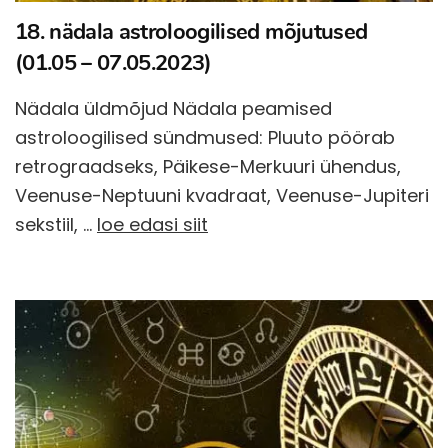
18. nädala astroloogilised mõjutused
(01.05 – 07.05.2023)
Nädala üldmõjud Nädala peamised
astroloogilised sündmused: Pluuto pöörab
retrograadseks, Päikese-Merkuuri ühendus,
Veenuse-Neptuuni kvadraat, Veenuse-Jupiteri
sekstiil, …
loe edasi siit