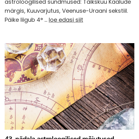
astroloogilised sündmused: Täikskuu Kaalude
märgis, Kuuvarjutus, Veenuse-Uraani sekstiil.
Päike liigub 4° …
loe edasi siit
43. nädala astroloogilised mõjutused