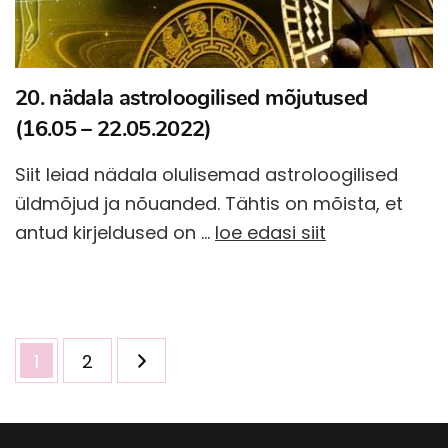
20. nädala astroloogilised mõjutused
(16.05 – 22.05.2022)
Siit leiad nädala olulisemad astroloogilised
üldmõjud ja nõuanded. Tähtis on mõista, et
antud kirjeldused on …
loe edasi siit
Postituste
Page
Page
1
2
leheküljendus