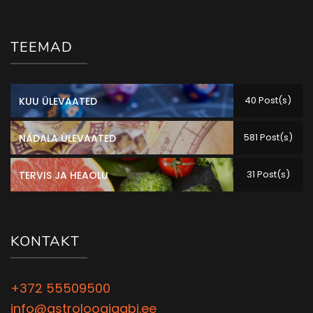
TEEMAD
40 Post(s)
KUU ÜLEVAATED
581 Post(s)
NÄDALA ÜLEVAATED
31 Post(s)
TERVIS JA HEAOLU
KONTAKT
+372 55509500
info@astroloogiaabi.ee