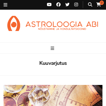
0
Astroloogia Abi
Broneeri astroloogiline konsultatsioon Karini juurde. Sünnikaardi
tõlgendused, aasta ülevaated, sünniaja täpsustamine ja
personaalne nõustamine.
Kuuvarjutus