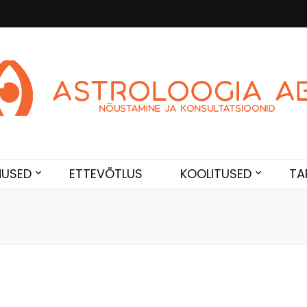
Abi
de. Sünnikaardi tõlgendused, aasta ülevaated, sünniaja täpsustami
NUSED
ETTEVÕTLUS
KOOLITUSED
TA