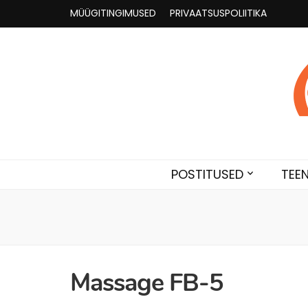
MÜÜGITINGIMUSED
PRIVAATSUSPOLIITIKA
Astroloogia 
Broneeri astroloogiline konsultatsioon Karini juur
POSTITUSED
TEE
Massage FB-5