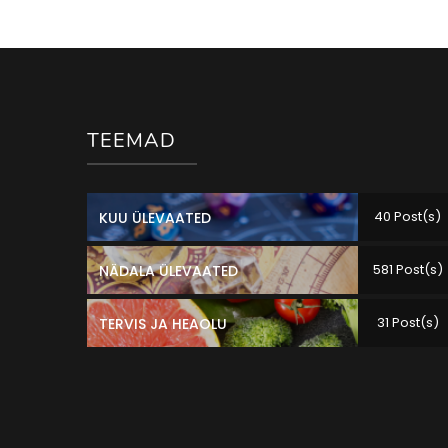
TEEMAD
40 Post(s)
KUU ÜLEVAATED
581 Post(s)
NÄDALA ÜLEVAATED
31 Post(s)
TERVIS JA HEAOLU