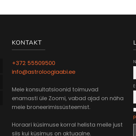
KONTAKT
N
+372 55509500
info@astroloogiaabi.ee
E
Meie konsultatsioonid toimuvad
enamasti üle Zoomi, vabad ajad on näha
meie broneerimissüsteemist.
p
Horaari küsimuse korral helista meile just
siis kui küsimus on aktuaalne.