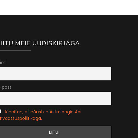
LIITU MEIE UUDISKIRJAGA
imi
-post
Kinnitan, et nõustun Astroloogia Abi
rivaatsuspoliitikaga.