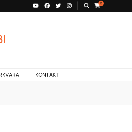
0
ne ja personaalne nõustamine.
RKVARA
KONTAKT