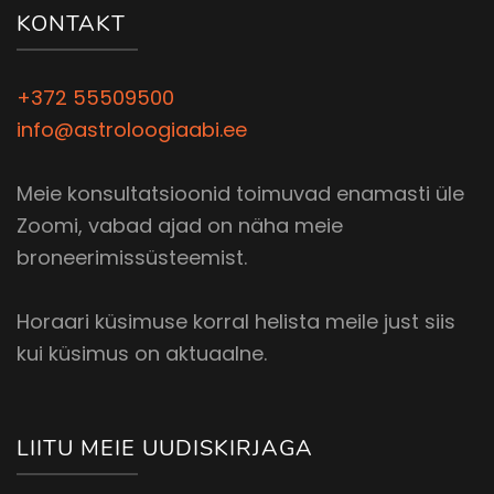
KONTAKT
+372 55509500
info@astroloogiaabi.ee
Meie konsultatsioonid toimuvad enamasti üle
Zoomi, vabad ajad on näha meie
broneerimissüsteemist.
Horaari küsimuse korral helista meile just siis
kui küsimus on aktuaalne.
LIITU MEIE UUDISKIRJAGA