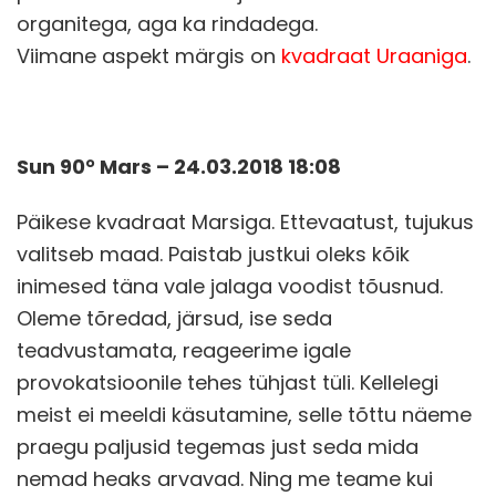
organitega, aga ka rindadega.
Viimane aspekt märgis on
kvadraat Uraaniga
.
Sun 90° Mars – 24.03.2018 18:08
Päikese kvadraat Marsiga. Ettevaatust, tujukus
valitseb maad. Paistab justkui oleks kõik
inimesed täna vale jalaga voodist tõusnud.
Oleme tõredad, järsud, ise seda
teadvustamata, reageerime igale
provokatsioonile tehes tühjast tüli. Kellelegi
meist ei meeldi käsutamine, selle tõttu näeme
praegu paljusid tegemas just seda mida
nemad heaks arvavad. Ning me teame kui