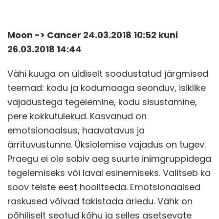
Moon -> Cancer 24.03.2018 10:52 kuni
26.03.2018 14:44
Vähi kuuga on üldiselt soodustatud järgmised
teemad: kodu ja kodumaaga seonduv, isiklike
vajadustega tegelemine, kodu sisustamine,
pere kokkutulekud. Kasvanud on
emotsionaalsus, haavatavus ja
ärrituvustunne. Üksiolemise vajadus on tugev.
Praegu ei ole sobiv aeg suurte inimgruppidega
tegelemiseks või laval esinemiseks. Valitseb ka
soov teiste eest hoolitseda. Emotsionaalsed
raskused võivad takistada äriedu. Vähk on
põhiliselt seotud kõhu ja selles asetsevate