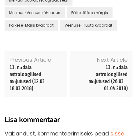
Merkuur pöörab retrograadseks
Merkuuri-Veenuse ühendus
Päike Jäära märgis
Päikese-Marsi kvadraat
Veenuse-Pluuto kvadraat
Post
Previous Article
Next Article
Navigation
11. nädala
13. nädala
astroloogilised
astroloogilised
mõjutused (12.03 –
mõjutused (26.03 –
18.03.2018)
01.04.2018)
Lisa kommentaar
Vabandust, kommenteerimiseks pead
sisse