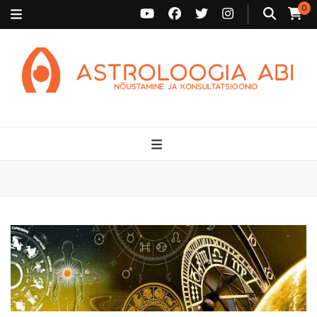
0
Astroloogia Abi
Broneeri astroloogiline konsultatsioon Karini juurde. Sünnikaardi
tõlgendused, aasta ülevaated, sünniaja täpsustamine ja
personaalne nõustamine.