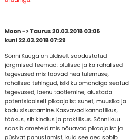
Moon -> Taurus 20.03.2018 03:06
kuni 22.03.2018 07:29
Sõnni Kuuga on üldiselt soodustatud
järgmised teemad: olulised ja ka rahalised
tegevused mis toovad hea tulemuse,
rahalised tehingud, isikliku omandiga seotud
tegevused, laenu taotlemine, alustada
potentsiaalselt pikaajalist suhet, muusika ja
kodu sisustamine. Kasvavad kannatlikus,
töökus, sihikindlus ja praktilisus. Sõnni kuu
soosib ameteid mis nõuavad pikaajalist ja
püsivat panustamist, kuid see aeg sobib