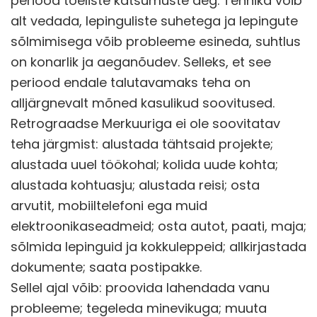
periood tõeliste katsumuste aeg. Tehnika võib
alt vedada, lepinguliste suhetega ja lepingute
sõlmimisega võib probleeme esineda, suhtlus
on konarlik ja aeganõudev. Selleks, et see
periood endale talutavamaks teha on
alljärgnevalt mõned kasulikud soovitused.
Retrograadse Merkuuriga ei ole soovitatav
teha järgmist: alustada tähtsaid projekte;
alustada uuel töökohal; kolida uude kohta;
alustada kohtuasju; alustada reisi; osta
arvutit, mobiiltelefoni ega muid
elektroonikaseadmeid; osta autot, paati, maja;
sõlmida lepinguid ja kokkuleppeid; allkirjastada
dokumente; saata postipakke.
Sellel ajal võib: proovida lahendada vanu
probleeme; tegeleda minevikuga; muuta