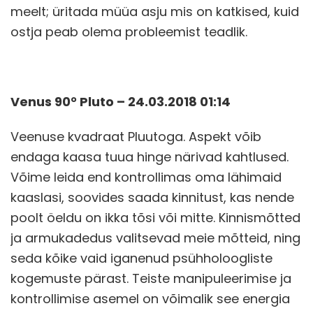
meelt; üritada müüa asju mis on katkised, kuid
ostja peab olema probleemist teadlik.
Venus 90° Pluto – 24.03.2018 01:14
Veenuse kvadraat Pluutoga. Aspekt võib
endaga kaasa tuua hinge närivad kahtlused.
Võime leida end kontrollimas oma lähimaid
kaaslasi, soovides saada kinnitust, kas nende
poolt öeldu on ikka tõsi või mitte. Kinnismõtted
ja armukadedus valitsevad meie mõtteid, ning
seda kõike vaid iganenud psühholoogliste
kogemuste pärast. Teiste manipuleerimise ja
kontrollimise asemel on võimalik see energia