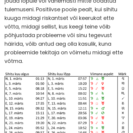
jõuda lõpule või vähemasti mitte oodatud
tulemuseni. Positiivse poole pealt, kui sihitu
kuuga midagi riskantset või keerukat ette
võtta, midagi sellist, kus keegi teine võib
põhjustada probleeme või sinu tegevust
häirida, võib antud aeg olla kasulik, kuna
probleemide tekitaja on võimetu midagi ette
võtma.