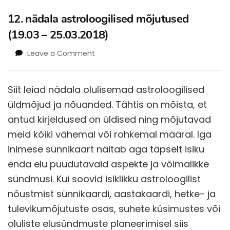
12. nädala astroloogilised mõjutused
(19.03 – 25.03.2018)
on
Leave a Comment
12.
nädala
astroloogilised
Siit leiad nädala olulisemad astroloogilised
mõjutused
üldmõjud ja nõuanded. Tähtis on mõista, et
(19.03
–
antud kirjeldused on üldised ning mõjutavad
25.03.2018)
meid kõiki vähemal või rohkemal määral. Iga
inimese sünnikaart näitab aga täpselt isiku
enda elu puudutavaid aspekte ja võimalikke
sündmusi. Kui soovid isiklikku astroloogilist
nõustmist sünnikaardi, aastakaardi, hetke- ja
tulevikumõjutuste osas, suhete küsimustes või
oluliste elusündmuste planeerimisel siis