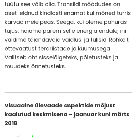
tüütu see võib olla. Transiidi möödudes on
aset leidnud kindlasti enamat kui mõned turris
karvad meie peas. Seega, kui oleme pahuras
tujus, hoiame parem selle energia endale, nii
väldime täiendavaid vaidlusi ja tülisid. Rohkelt
ettevaatust terariistade ja kuumusega!
Valitseb oht sisselõigeteks, põletusteks ja
muudeks õnnetusteks.
Visuaalne ülevaade aspektide mõjust
kaalutud keskmisena – jaanuar kuni märts
2018