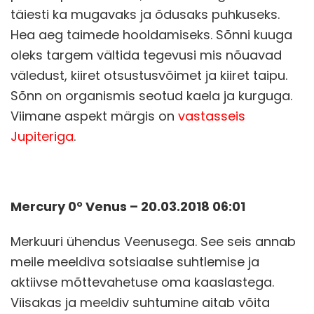
täiesti ka mugavaks ja õdusaks puhkuseks.
Hea aeg taimede hooldamiseks. Sõnni kuuga
oleks targem vältida tegevusi mis nõuavad
väledust, kiiret otsustusvõimet ja kiiret taipu.
Sõnn on organismis seotud kaela ja kurguga.
Viimane aspekt märgis on
vastasseis
Jupiteriga
.
Mercury 0° Venus – 20.03.2018 06:01
Merkuuri ühendus Veenusega. See seis annab
meile meeldiva sotsiaalse suhtlemise ja
aktiivse mõttevahetuse oma kaaslastega.
Viisakas ja meeldiv suhtumine aitab võita