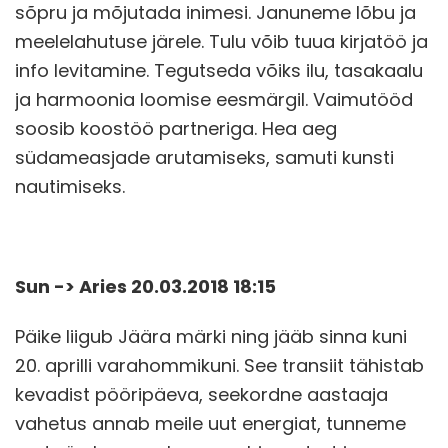
sõpru ja mõjutada inimesi. Januneme lõbu ja
meelelahutuse järele. Tulu võib tuua kirjatöö ja
info levitamine. Tegutseda võiks ilu, tasakaalu
ja harmoonia loomise eesmärgil. Vaimutööd
soosib koostöö partneriga. Hea aeg
südameasjade arutamiseks, samuti kunsti
nautimiseks.
Sun -> Aries 20.03.2018 18:15
Päike liigub Jäära märki ning jääb sinna kuni
20. aprilli varahommikuni. See transiit tähistab
kevadist pööripäeva, seekordne aastaaja
vahetus annab meile uut energiat, tunneme