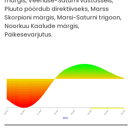
märgis, Veenuse-Saturni vastasseis,
Pluuto pöördub direktiivseks, Marss
Skorpioni märgis, Marsi-Saturni trigoon,
Noorkuu Kaalude märgis,
Päikesevarjutus.