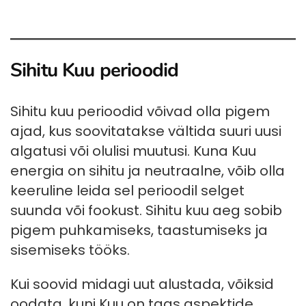
Sihitu Kuu perioodid
Sihitu kuu perioodid võivad olla pigem
ajad, kus soovitatakse vältida suuri uusi
algatusi või olulisi muutusi. Kuna Kuu
energia on sihitu ja neutraalne, võib olla
keeruline leida sel perioodil selget
suunda või fookust. Sihitu kuu aeg sobib
pigem puhkamiseks, taastumiseks ja
sisemiseks tööks.
Kui soovid midagi uut alustada, võiksid
oodata, kuni Kuu on taas aspektide