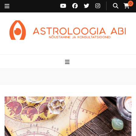
0
Astroloogia Abi
Broneeri astroloogiline konsultatsioon Karini juurde. Sünnikaardi
tõlgendused, aasta ülevaated, sünniaja täpsustamine ja
personaalne nõustamine.