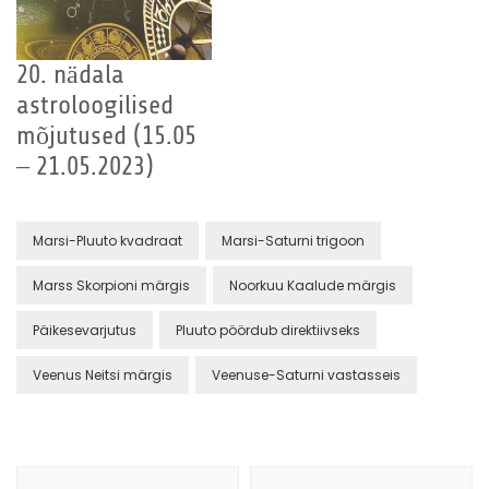
20. nädala
astroloogilised
mõjutused (15.05
– 21.05.2023)
Marsi-Pluuto kvadraat
Marsi-Saturni trigoon
Marss Skorpioni märgis
Noorkuu Kaalude märgis
Päikesevarjutus
Pluuto pöördub direktiivseks
Veenus Neitsi märgis
Veenuse-Saturni vastasseis
Post