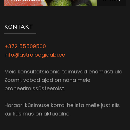
KONTAKT
+372 55509500
info@astroloogiaabi.ee
Meie konsultatsioonid toimuvad enamasti üle
Zoomi, vabad ajad on näha meie
broneerimissüsteemist.
Horaari küsimuse korral helista meile just siis
kui küsimus on aktuaalne.