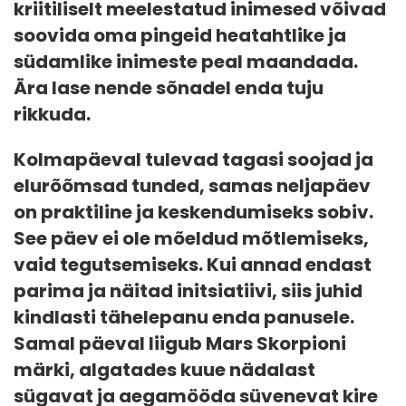
kriitiliselt meelestatud inimesed võivad
soovida oma pingeid heatahtlike ja
südamlike inimeste peal maandada.
Ära lase nende sõnadel enda tuju
rikkuda.
Kolmapäeval tulevad tagasi soojad ja
elurõõmsad tunded, samas neljapäev
on praktiline ja keskendumiseks sobiv.
See päev ei ole mõeldud mõtlemiseks,
vaid tegutsemiseks. Kui annad endast
parima ja näitad initsiatiivi, siis juhid
kindlasti tähelepanu enda panusele.
Samal päeval liigub Mars Skorpioni
märki, algatades kuue nädalast
sügavat ja aegamööda süvenevat kire