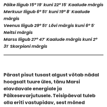
Päike liigub 15° 19′ kuni 22° 15′ Kaalude märgis
Merkuur liigub 6° 51′ kuni 19° 8′ Kaalude
märgis
Veenus liigub 29° 51′ Lõvi märgis kuni 6° 5′
Neitsi märgis
Marss liigub 27° 47′ Kaalude märgis kuni 2°
31′ Skorpioni märgis
Pärast pisut tusast algust võtab nädal
hoogsalt tuure üles, tänu Marsi
elavdavale energiale ja
Päikesevarjutusele. Teisipäeval tuleb
olla eriti vastupidav, sest mõned