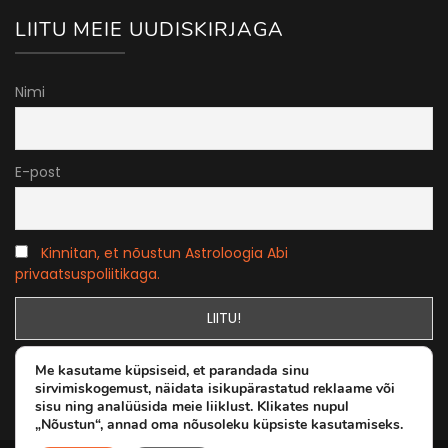
LIITU MEIE UUDISKIRJAGA
Nimi
E-post
Kinnitan, et nõustun Astroloogia Abi
privaatsuspoliitikaga.
Me kasutame küpsiseid, et parandada sinu
sirvimiskogemust, näidata isikupärastatud reklaame või
sisu ning analüüsida meie liiklust. Klikates nupul
„Nõustun“, annad oma nõusoleku küpsiste kasutamiseks.