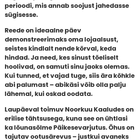
perioodi, mis annab soojust jahedasse
sügisesse.
Reede on ideaalne päev
demonstreerimaks oma lojaalsust,
seistes kindlalt nende kõrval, keda
hindad. Ja need, kes sinust tõeliselt
hoolivad, on samuti sinu jaoks olemas.
Kui tunned, et vajad tuge, siis ära kõhkle
abi palumast – abikäsi võib olla palju
lähemal, kui oskad oodata.
Laupäeval toimuv Noorkuu Kaaludes on
erilise tähtsusega, kuna see on ühtlasi
ka lõunasõlme Päikesevarjutus. Õhus on
tajutav ootusärevus – justkui avaneks