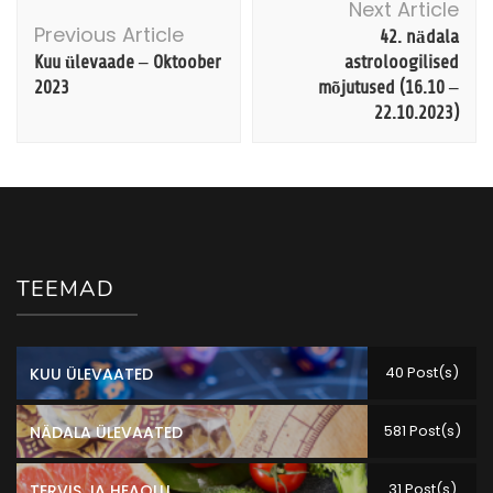
Next Article
Navigation
42. nädala
Previous Article
Kuu ülevaade – Oktoober
astroloogilised
2023
mõjutused (16.10 –
22.10.2023)
TEEMAD
40 Post(s)
KUU ÜLEVAATED
581 Post(s)
NÄDALA ÜLEVAATED
31 Post(s)
TERVIS JA HEAOLU