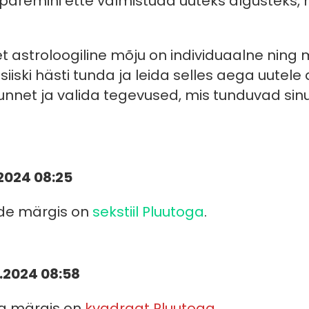
 paremini ette valmistuda uuteks algusteks,
, et astroloogiline mõju on individuaalne nin
 siiski hästi tunda ja leida selles aega uutel
unnet ja valida tegevused, mis tunduvad sin
1.2024 08:25
ade märgis on
sekstiil Pluutoga
.
1.2024 08:58
ra märgis on
kvadraat Pluutoga
.