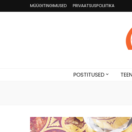
MÜÜGITINGIMUSED
PRIVAATSUSPOLIITIKA
Astroloogia 
Broneeri astroloogiline konsultatsioon Karini juur
POSTITUSED
TEE