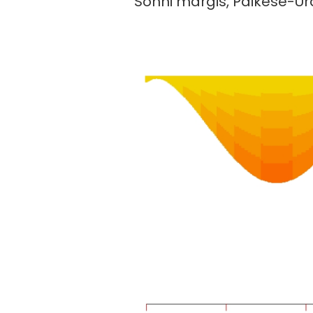
Sõnni märgis, Päikese-Ur