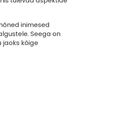
 mis tulevad aspektide
g mõned inimesed
e algustele. Seega on
u jaoks kõige