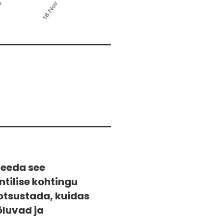
 veeda see
tilise kohtingu
 otsustada, kuidas
õluvad ja