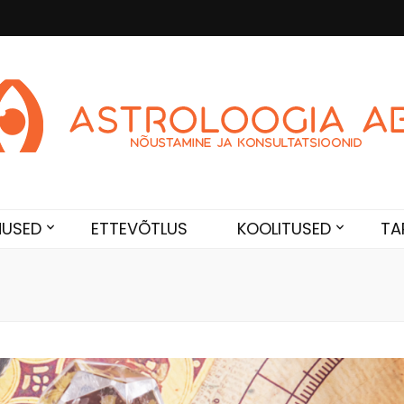
Abi
de. Sünnikaardi tõlgendused, aasta ülevaated, sünniaja täpsustami
NUSED
ETTEVÕTLUS
KOOLITUSED
TA