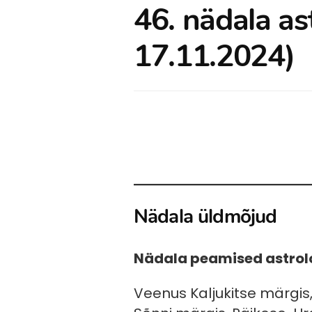
46. nädala as
17.11.2024)
Nädala üldmõjud
Nädala peamised astrol
Veenus Kaljukitse märgis,