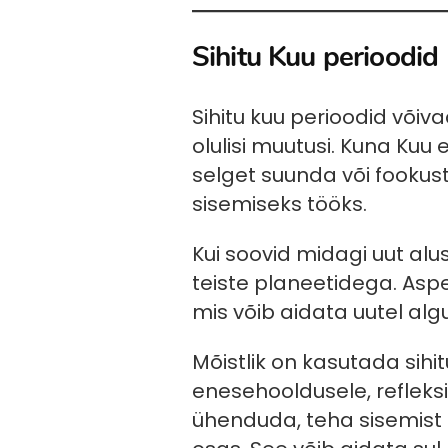
Sihitu Kuu perioodid
Sihitu kuu perioodid võiva
olulisi muutusi. Kuna Kuu e
selget suunda või fookus
sisemiseks tööks.
Kui soovid midagi uut alu
teiste planeetidega. Asp
mis võib aidata uutel al
Mõistlik on kasutada sihi
enesehooldusele, refleksi
ühenduda, teha sisemist 