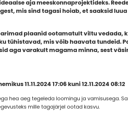
ideaalse aja meeskonnaprojektideks. Reed
st, mis sind tagasi hoiab, et saaksid luua 
arimad plaanid ootamatult viltu vedada, k
eku tühistavad, mis võib haavata tundeid.
sid aga varakult magama minna, sest väsim
ikus 11.11.2024 17:06 kuni 12.11.2024 08:12
eega hea aeg tegeleda loomingu ja vamisusega. Sa
egevusteks mille tagajärjel ootad kasvu.