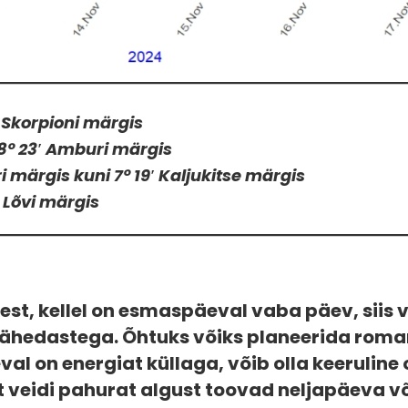
3′ Skorpioni märgis
18° 23′ Amburi märgis
 märgis kuni 7° 19′ Kaljukitse märgis
′ Lõvi märgis
kest, kellel on esmaspäeval vaba päev, siis
ähedastega. Õhtuks võiks planeerida roman
val on energiat küllaga, võib olla keeruline
t veidi pahurat algust toovad neljapäeva v