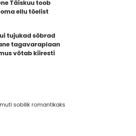
ene Täiskuu toob
oma ellu tõelist
ui tujukad sõbrad
 Pane tagavaraplaan
us võtab kiiresti
muti sobilik romantikaks