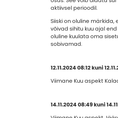
osas. See võib aidata sul
aktiivsel perioodil.
Siiski on oluline märkida
võivad sihitu kuu ajal end
oluline kuulata oma siset
sobivamad.
12.11.2024 08:12 kuni 12.1
Viimane Kuu aspekt Kal
14.11.2024 08:49 kuni 14.1
Viimane Kuu aspekt Jää