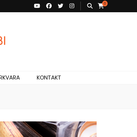
0
ne ja personaalne nõustamine.
RKVARA
KONTAKT