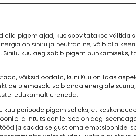
d olla pigem ajad, kus soovitatakse vältida su
nergia on sihitu ja neutraalne, võib olla keeru
t. Sihitu kuu aeg sobib pigem puhkamiseks, 
stada, võiksid oodata, kuni Kuu on taas aspe
ektide olemasolu võib anda energiale suuna, 
gustel edukamalt areneda.
tu kuu perioode pigem selleks, et keskenduda
oonile ja intuitsioonile. See on aeg iseend
tööd ja saada selgust oma emotsioonide, so