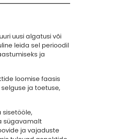
uri uusi algatusi või
line leida sel perioodil
taastumiseks ja
ktide loomise faasis
selguse ja toetuse,
 sisetööle,
aga sügavamalt
ovide ja vajaduste