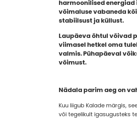
harmoonilised energiad 
võimaluse vabaneda kõige
stabiilsust ja küllust.
Laupäeva õhtul võivad p
viimasel hetkel oma tul
valmis. Pühapäeval võik
võimust.
Nädala parim aeg on vahem
Kuu liigub Kalade märgis, s
või tegelikult igasugusteks t