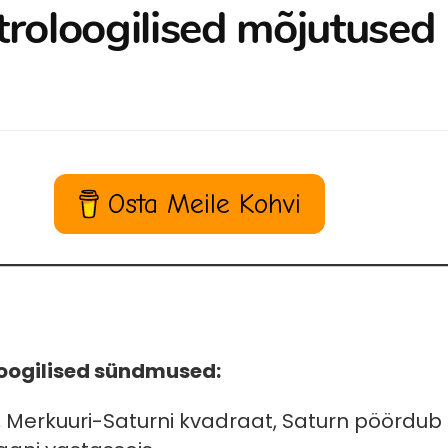
troloogilised mõjutused 
Osta Meile Kohvi
oogilised sündmused:
 Merkuuri-Saturni kvadraat, Saturn pöördub d