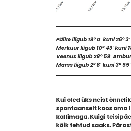
Päike liigub 19° 0′ kuni 26° 
Merkuur liigub 10° 43′ kuni 
Veenus liigub 28° 59′ Amburi
Marss liigub 2° 8′ kuni 3° 55
Kui oled üks neist õnneli
spontaanselt koos oma l
kallimaga. Kuigi teisipäe
kõik tehtud saaks. Päras