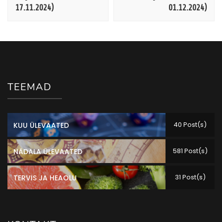
17.11.2024)
01.12.2024)
TEEMAD
40 Post(s)
KUU ÜLEVAATED
581 Post(s)
NÄDALA ÜLEVAATED
31 Post(s)
TERVIS JA HEAOLU