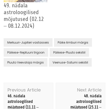
49. nädala
astroloogilised
mõjutused (02.12
– 08.12.2024)
Merkuuri-Jupiteri vastasseis
Päike Amburi märgis
Päikese-Neptuuni trigoon
Päikese-Pluuto sekstiil
Pluuto Veevalaja märgis
Veenuse-Saturni sekstiil
Post
Previous Article
Next Article
Navigation
46. nädala
48. nädala
astroloogilised
astroloogilised
mõjutused (11.11 –
mõjutused (25.11 –