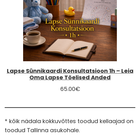
Lapse Sünnikaardi Konsultatsioon 1h – Leia
Oma Lapse Tõelised Anded
65.00
€
* kõik nädala kokkuvõttes toodud kellaajad on
toodud Tallinna asukohale.