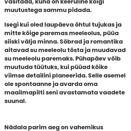
väsitada, kuna on keeruline kõigi
muutustega sammu pidada.
Isegi kui oled laupäeva õhtul tujukas ja
mitte kõige paremas meeleolus, püüa
siiski välja minna. Sõbrad ja romantika
aitavad su meeleolu tõsta ja muudavad
su meeleolu paremaks. Pühapäev võib
muutuda tüütuks, kui püüad kõike
viimse detailini planeerida. Selle asemel
ole spontaanne ja avarda oma
maailmapilti seni avastamata vaadete
suunal.
Nädala parim aeg on vahemikus