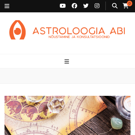
0
Astroloogia Abi
Broneeri astroloogiline konsultatsioon Karini juurde. Sünnikaardi
tõlgendused, aasta ülevaated, sünniaja täpsustamine ja
personaalne nõustamine.