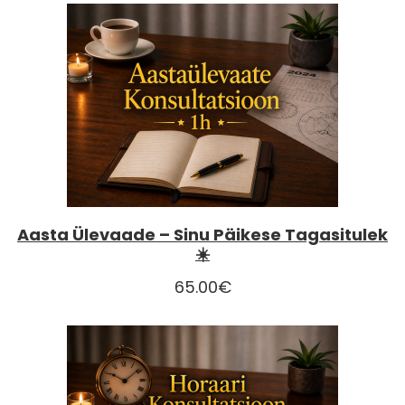
Aasta Ülevaade – Sinu Päikese Tagasitulek
☀️
65.00
€