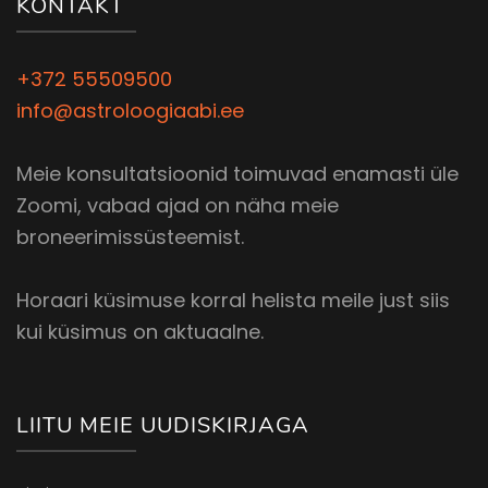
KONTAKT
+372 55509500
info@astroloogiaabi.ee
Meie konsultatsioonid toimuvad enamasti üle
Zoomi, vabad ajad on näha meie
broneerimissüsteemist.
Horaari küsimuse korral helista meile just siis
kui küsimus on aktuaalne.
LIITU MEIE UUDISKIRJAGA