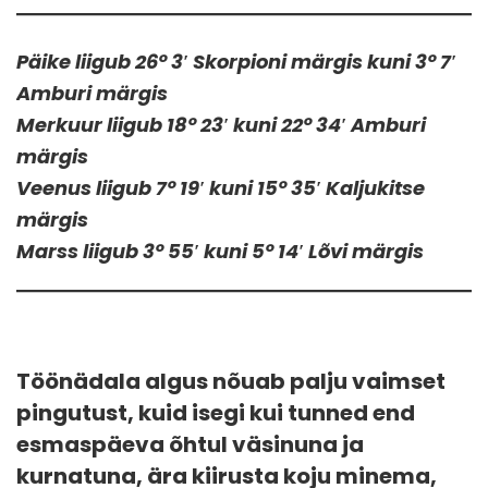
Päike liigub 26° 3′ Skorpioni märgis kuni 3° 7′
Amburi märgis
Merkuur liigub 18° 23′ kuni 22° 34′ Amburi
märgis
Veenus liigub 7° 19′ kuni 15° 35′ Kaljukitse
märgis
Marss liigub 3° 55′ kuni 5° 14′ Lõvi märgis
Töönädala algus nõuab palju vaimset
pingutust, kuid isegi kui tunned end
esmaspäeva õhtul väsinuna ja
kurnatuna, ära kiirusta koju minema,