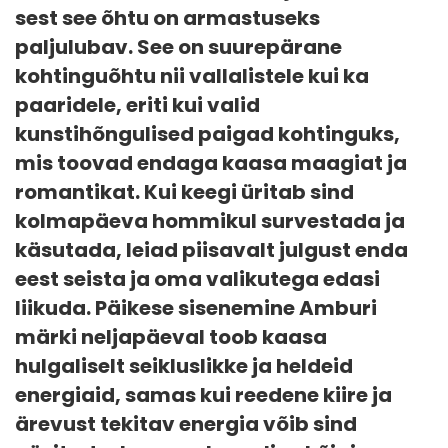
sest see õhtu on armastuseks
paljulubav. See on suurepärane
kohtinguõhtu nii vallalistele kui ka
paaridele, eriti kui valid
kunstihõngulised paigad kohtinguks,
mis toovad endaga kaasa maagiat ja
romantikat. Kui keegi üritab sind
kolmapäeva hommikul survestada ja
käsutada, leiad piisavalt julgust enda
eest seista ja oma valikutega edasi
liikuda. Päikese sisenemine Amburi
märki neljapäeval toob kaasa
hulgaliselt seikluslikke ja heldeid
energiaid, samas kui reedene kiire ja
ärevust tekitav energia võib sind