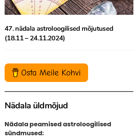
47. nädala astroloogilised mõjutused
(18.11 – 24.11.2024)
Osta Meile Kohvi
Nädala üldmõjud
Nädala peamised astroloogilised
sündmused: