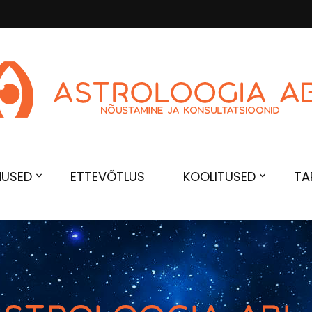
Abi
de. Sünnikaardi tõlgendused, aasta ülevaated, sünniaja täpsustami
NUSED
ETTEVÕTLUS
KOOLITUSED
TA