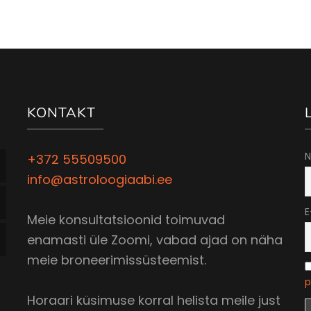
KONTAKT
N
+372 55509500
info@astroloogiaabi.ee
E
Meie konsultatsioonid toimuvad
enamasti üle Zoomi, vabad ajad on näha
meie broneerimissüsteemist.
p
Horaari küsimuse korral helista meile just