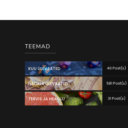
TEEMAD
40 Post(s)
KUU ÜLEVAATED
581 Post(s)
NÄDALA ÜLEVAATED
31 Post(s)
TERVIS JA HEAOLU