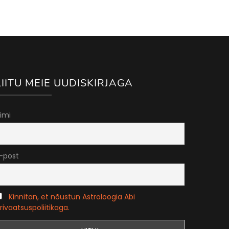
LIITU MEIE UUDISKIRJAGA
imi
-post
Kinnitan, et nõustun Astroloogia Abi
rivaatsuspoliitikaga.