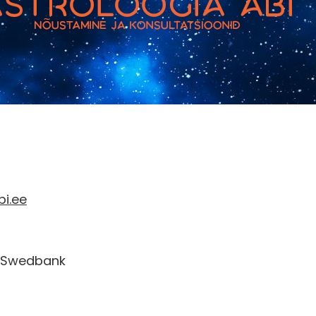
bi.ee
 Swedbank