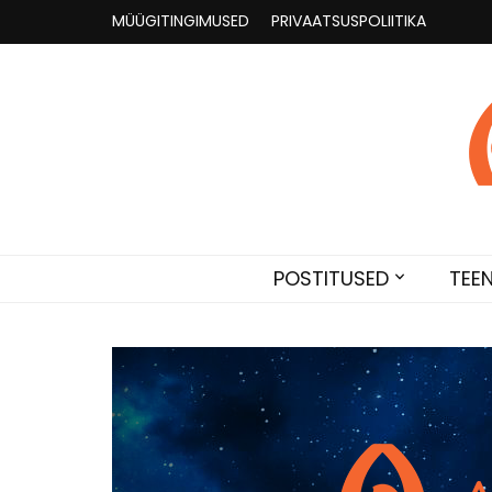
MÜÜGITINGIMUSED
PRIVAATSUSPOLIITIKA
Astroloogia 
Broneeri astroloogiline konsultatsioon Karini juur
POSTITUSED
TEE