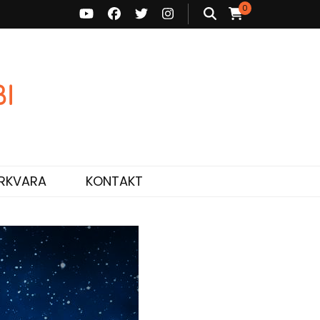
0
ne ja personaalne nõustamine.
RKVARA
KONTAKT