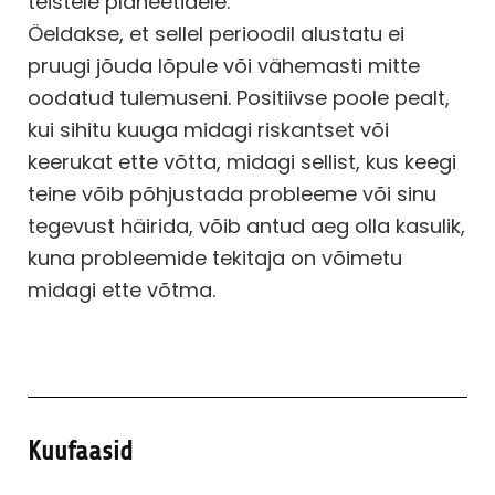
teistele planeetidele.
Öeldakse, et sellel perioodil alustatu ei
pruugi jõuda lõpule või vähemasti mitte
oodatud tulemuseni. Positiivse poole pealt,
kui sihitu kuuga midagi riskantset või
keerukat ette võtta, midagi sellist, kus keegi
teine võib põhjustada probleeme või sinu
tegevust häirida, võib antud aeg olla kasulik,
kuna probleemide tekitaja on võimetu
midagi ette võtma.
Kuufaasid