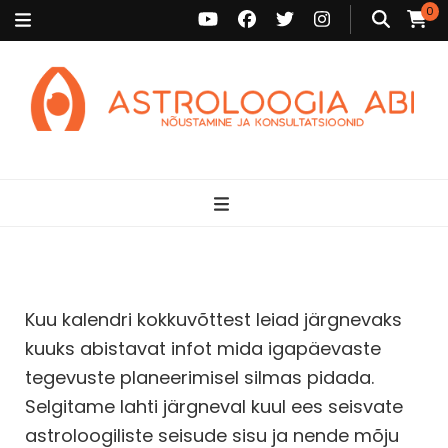
0
Astroloogia Abi
Broneeri astroloogiline konsultatsioon Karini juurde. Sünnikaardi
tõlgendused, aasta ülevaated, sünniaja täpsustamine ja
personaalne nõustamine.
Kuu kalendri kokkuvõttest leiad järgnevaks
kuuks abistavat infot mida igapäevaste
tegevuste planeerimisel silmas pidada.
Selgitame lahti järgneval kuul ees seisvate
astroloogiliste seisude sisu ja nende mõju