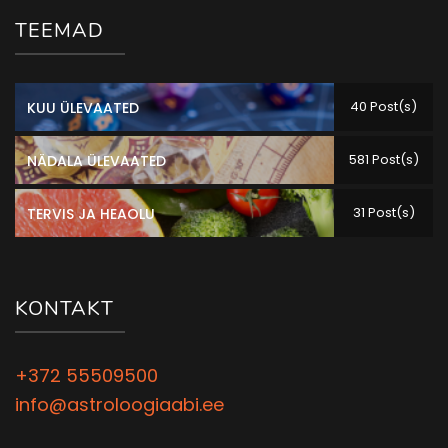
TEEMAD
40 Post(s)
KUU ÜLEVAATED
581 Post(s)
NÄDALA ÜLEVAATED
31 Post(s)
TERVIS JA HEAOLU
KONTAKT
+372 55509500
info@astroloogiaabi.ee